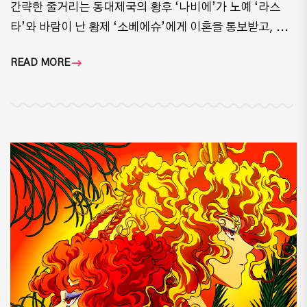
간략한 줄거리는 동대제국의 황후 ‘나비에’가 노예 ‘라스
타’와 바람이 난 황제 ‘소베에슈’에게 이혼을 통보받고, ...
READ MORE