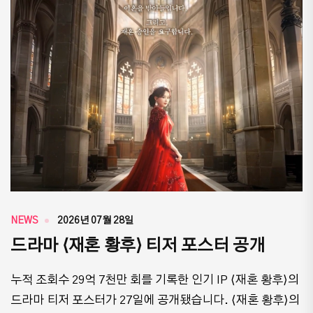
NEWS
2026년 07월 28일
드라마 ⟨재혼 황후⟩ 티저 포스터 공개
누적 조회수 29억 7천만 회를 기록한 인기 IP ⟨재혼 황후⟩의
드라마 티저 포스터가 27일에 공개됐습니다. ⟨재혼 황후⟩의