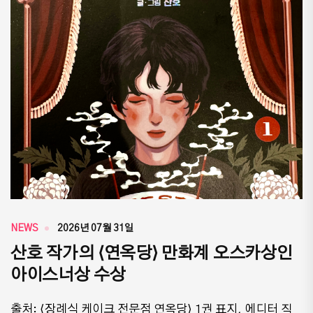
NEWS
2026년 07월 31일
산호 작가의 ⟨연옥당⟩ 만화계 오스카상인
아이스너상 수상
출처: ⟨장례식 케이크 전문점 연옥당⟩ 1권 표지, 에디터 직