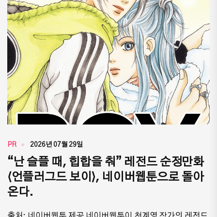
PR
2026년 07월 29일
“난 슬플 때, 힙합을 춰” 레전드 순정만화
⟨언플러그드 보이⟩, 네이버웹툰으로 돌아
온다.
출처: 네이버웹툰 제공 네이버웹툰이 천계영 작가의 레전드