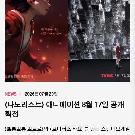
NEWS
2026년 07월 29일
⟨나노리스트⟩ 애니메이션 8월 17일 공개
확정
⟨뽀롱뽀롱 뽀로로⟩와 ⟨꼬마버스 타요⟩를 만든 스튜디오게일