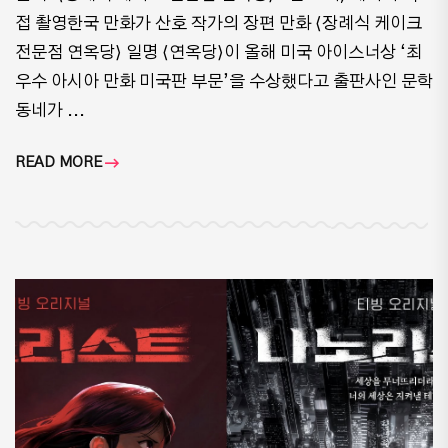
접 촬영한국 만화가 산호 작가의 장편 만화 ⟨장례식 케이크
전문점 연옥당⟩ 일명 ⟨연옥당⟩이 올해 미국 아이스너상 ‘최
우수 아시아 만화 미국판 부문’을 수상했다고 출판사인 문학
동네가 ...
READ MORE