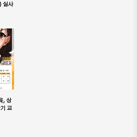
⟩ 실사
육, 상
기 교