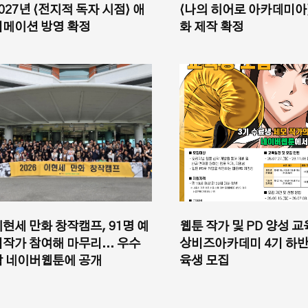
027년 ⟨전지적 독자 시점⟩ 애
⟨나의 히어로 아카데미아
니메이션 방영 확정
화 제작 확정
이현세 만화 창작캠프, 91명 예
웹툰 작가 및 PD 양성 교
비작가 참여해 마무리... 우수
상비즈아카데미 4기 하반
작 네이버웹툰에 공개
육생 모집