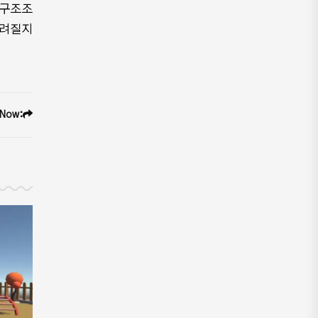
 구조조
그려질지
 Now: