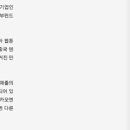
모기업인
국부펀드
아 웹툰
중국 텐
커진 만
 매출의
되어 있
카카오엔
면 다른