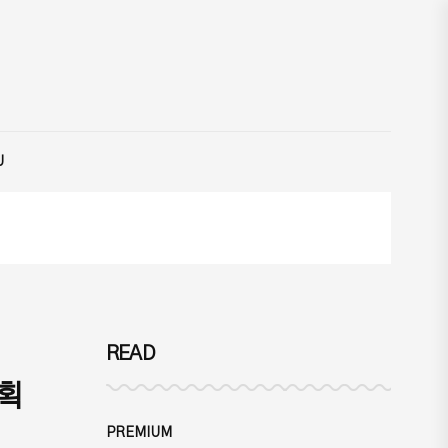
U
READ
획
PREMIUM