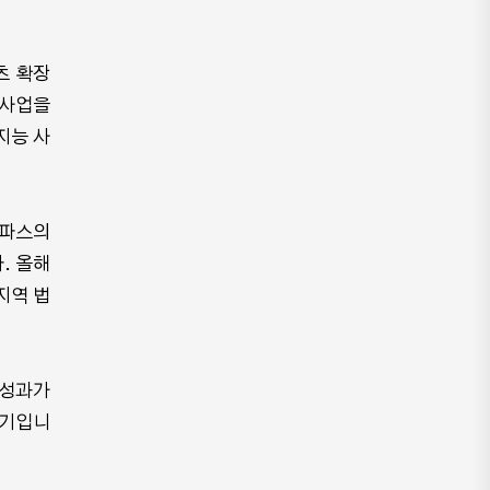
츠 확장
터사업을
지능 사
타파스의
. 올해
지역 법
 성과가
위기입니