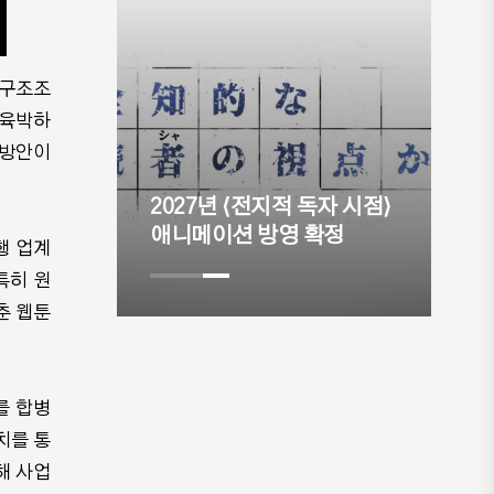
 구조조
 육박하
프, 91
 방안이
해 마무
이버웹툰에
2027년 ⟨전지적 독자 시점⟩
⟨
애니메이션 방영 확정
실
행 업계
특히 원
춘 웹툰
를 합병
치를 통
해 사업