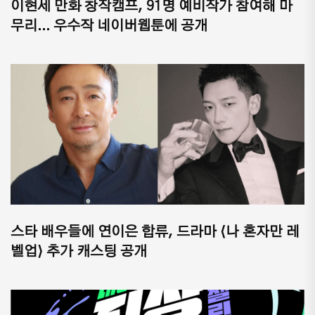
이현세 만화 창작캠프, 91명 예비작가 참여해 마
무리... 우수작 네이버웹툰에 공개
스타 배우들에 연이은 합류, 드라마 ⟨나 혼자만 레
벨업⟩ 추가 캐스팅 공개