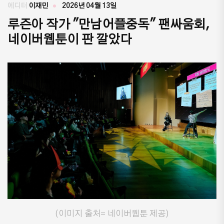
에디터
이재민
2026년 04월 13일
루즌아 작가 "만남어플중독" 팬싸움회,
네이버웹툰이 판 깔았다
(이미지 출처= 네이버웹툰 제공)