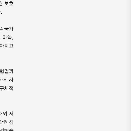
권 보호
.
른 국가
 마약,
높아지고
 협업까
하게 하
 구체적
해외 저
작권 침
 전했습