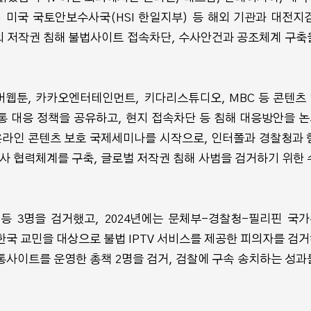
 미국 국토안보수사국(HSI 한일지부) 등 해외 기관과 대전지
외 저작권 침해 불법사이트 접속차단, 수사안건과 공조체계 구축
이현세 만화 창작캠프, 91
버웹툰, 카카오엔터테인먼트, 키다리스튜디오, MBC 등 콘텐츠
명 예비작가 참여해 마무
통 대응 정책을 공유하고, 현지 접속차단 등 침해 대응방안을 
장판
리... 우수작 네이버웹툰에
2027년 
 온라인 콘텐츠 보호 국제세미나를 시작으로, 인터폴과 경찰청과 
공개
애니메이
수사 협력체계를 구축, 글로벌 저작권 침해 사범을 검거하기 위한 
자 등 3명을 검거했고, 2024년에는 문체부-경찰청-필리핀 국
 한국 교민을 대상으로 불법 IPTV 서비스를 제공한 피의자를 검
사이트를 운영한 총책 2명을 검거, 검찰에 구속 송치하는 성과