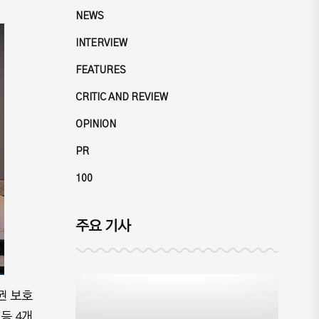
NEWS
INTERVIEW
FEATURES
CRITIC AND REVIEW
OPINION
PR
100
주요 기사
권 보호
등 4개