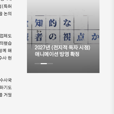
검(특허
을 논의
 업체도
논의했습
⟨전지적 독자 시점⟩
⟨나 혼자만 레벨업⟩ 극장판
함께 해
션 방영 확정
제작 확정
수사 현
가수사국
거하기도
를 거뒀