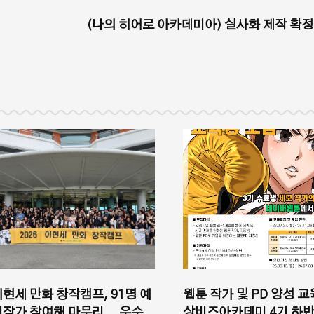
⟨나의 히어로 아카데미아⟩ 실사화 제작 확정
이현세 만화 창작캠프, 91명 예
웹툰 작가 및 PD 양성 교
비작가 참여해 마무리... 우수
상비즈아카데미 4기 하반