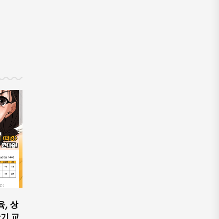
육, 상
기 교