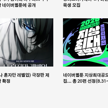
작 네이버웹툰에 공개
육생 모집
⟨나 혼자만 레벨업⟩ 극장판 제
네이버웹툰 지상최대공모
작 확정
집... 총 20편 선정(8.31