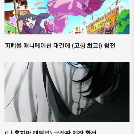
피폐물 애니메이션 대결에 ⟨고향 최고!⟩ 참전
⟨나 혼자만 레벨업⟩ 극장판 제작 확정