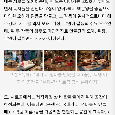
매는 서로를 오해하는데, 이 모든 이야기는 305호에 찾아오
면서 독자들을 만난다. <집이 없어>역시 백은영을 중심으로
다양한 오해가 갈등을 만들고, 그 갈등이 일시적으로나마 해
소된다. 시트콤 역시 오해, 위장, 우연이 갈등의 주요 요소인
데, 위 두 작품의 경우도 마찬가지로 인물간의 오해, 위장,
우연이 겹치면서 서사가 이어진다.
'프렌즈'(좌), '내가 네 엄마를 만났을 때'(중), '빅뱅 이
론'의 공간들 (출처=각 시트콤 공식 홈페이지)
또, 시트콤에서는 제작과정 상 비용을 줄이기 위해 공간이
한정되는데, 이를테면 <프렌즈>, <내가 네 엄마를 만났을
때>, <빅뱅 이론>등을 떠올리면 연결되는 공간이 그렇다. <