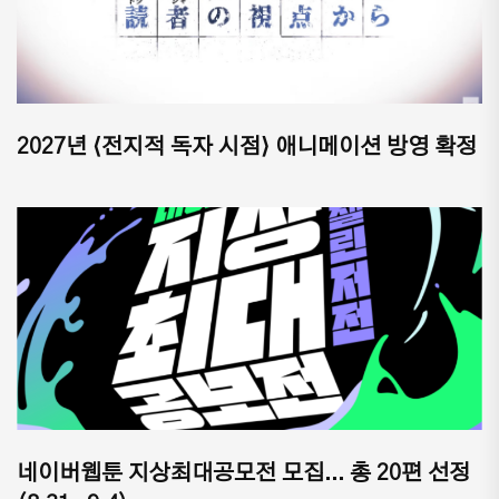
2027년 ⟨전지적 독자 시점⟩ 애니메이션 방영 확정
네이버웹툰 지상최대공모전 모집... 총 20편 선정