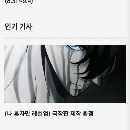
(8.31~9.4)
인기 기사
⟨나 혼자만 레벨업⟩ 극장판 제작 확정